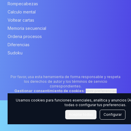
Rompecabezas
Calculo mental
Voltear cartas
Memoria secuencial
Ordena procesos
Diferencias
Sudoku
Por favor, usa esta herramienta de forma responsable y respeta
los derechos de autor y los términos de servicio
correspondientes.
Gestionar consentimiento de cookies:
Abrir preferencias
Usamos cookies para funciones esenciales, analítica y anuncios 
todas o configurar tus preferencias.
Aceptar todas
Configurar