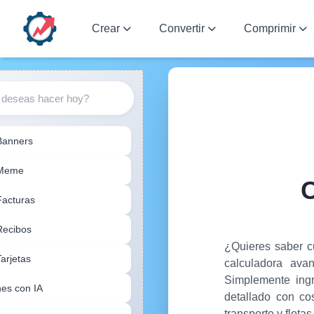
Crear
Convertir
Comprimir
Banners
 Meme
Facturas
Recibos
¿Quieres saber c
arjetas
calculadora avan
Simplemente ingr
es con IA
detallado con co
transporte y flotas