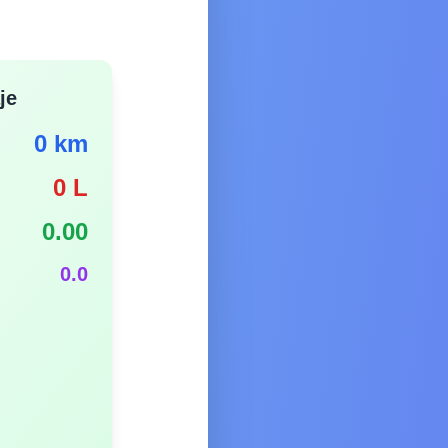
je
0 km
0 L
0.00
0.0