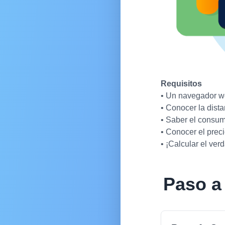
reja
bilidades
mante
mprendedor
Requisitos
d social
• Un navegador we
• Conocer la dista
d negocio
• Saber el consum
is YouTube
• Conocer el preci
• ¡Calcular el ve
s X (Twitter)
is Facebook
Paso a
s Instagram
s Sitio Web