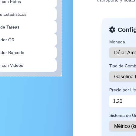
e con Fotos
s Estadísticos
 de Tareas
Confi
ador QR
Moneda
dor Barcode
e con Videos
Tipo de Comb
dor Miniatura
Precio por Li
dor de Ideas
dor de loterías
Sistema de U
dor de rutinas
icador semanal