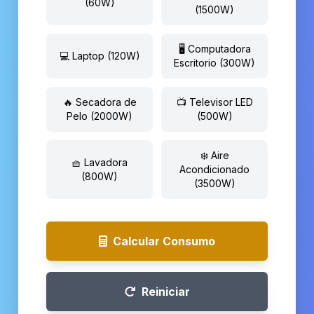
(60W)
(1500W)
🖥️ Computadora
💻 Laptop (120W)
Escritorio (300W)
🔥 Secadora de
📺 Televisor LED
Pelo (2000W)
(500W)
❄️ Aire
🧺 Lavadora
Acondicionado
(800W)
(3500W)
Calcular Consumo
Reiniciar