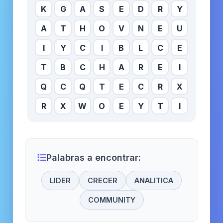
K
G
A
S
E
D
R
Y
A
T
H
O
V
N
E
U
I
Y
C
I
B
L
C
E
T
B
C
H
A
R
E
I
Q
C
Q
T
E
C
R
X
R
X
W
O
E
Y
T
I
Palabras a encontrar:
LIDER
CRECER
ANALITICA
COMMUNITY