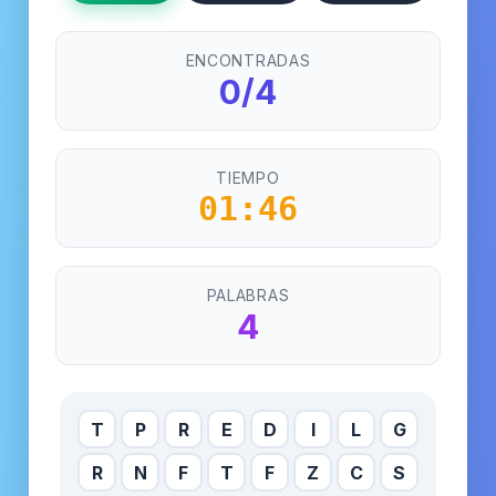
ENCONTRADAS
0/4
TIEMPO
01:44
PALABRAS
4
T
P
R
E
D
I
L
G
R
N
F
T
F
Z
C
S