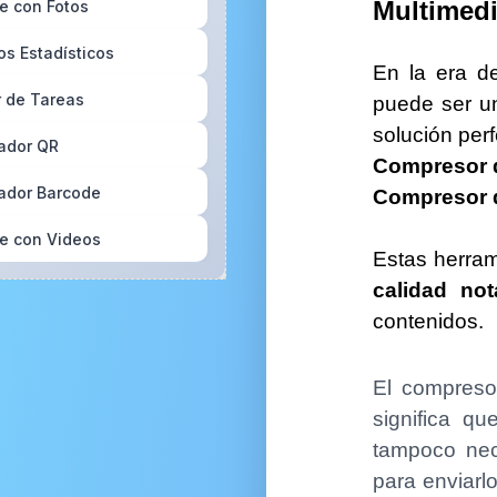
Multimed
e con Fotos
os Estadísticos
En la era de
 de Tareas
puede ser un
solución perf
ador QR
Compresor 
ador Barcode
Compresor 
e con Videos
Estas herram
ador Miniatura
calidad not
contenidos.
ador de Ideas
dor de loterías
El compreso
significa qu
dor de rutinas
tampoco nec
icador semanal
para enviarl