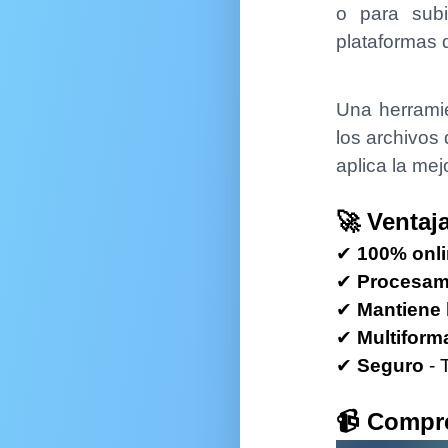
o para subi
oro
plataformas 
s GTD
 Eisenhower
Una herramie
los archivos
ón Scrum
aplica la me
sor Divisas
🚀 Ventaj
sor Cripto
✔
100% onl
rsor Medidas
✔
Procesam
✔
Mantiene 
rsor de Código
✔
Multiform
a Voz
✔
Seguro
- 
 DOCX
📹 Compre
Audio a Texto