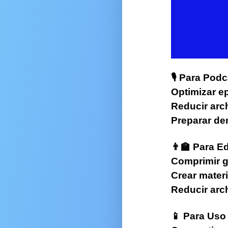
rgador Instagram
rgador Vimeo
gador Pinterest
rgador Soundcloud
🎙️ Para Pod
Optimizar e
gador Tiktok
Reducir ar
ador Videos
Preparar d
ador de Fondo
👨‍🏫 Para 
 Dividir PDFs
Comprimir g
Crear materi
 de Imágenes
Reducir arc
dor de ahorros
📱 Para Uso
dor de interés