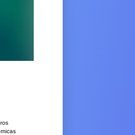
ros
émicas