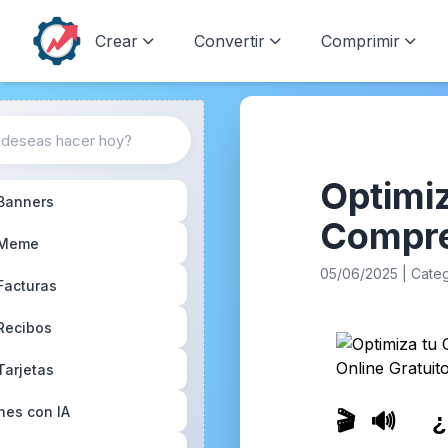
Crear
Convertir
Comprimir
Optimi
 Banners
Compre
 Meme
05/06/2025 | Categ
Facturas
Recibos
Tarjetas
nes con IA
🎬🔊 ¿P