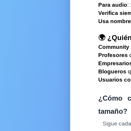
areja
Para audio
:
Verifica sie
abilidades
Usa nombres
amante
🌍 ¿Quién
emprendedor
Community
ed social
Profesores
q
Empresario
ed negocio
Blogueros
q
is YouTube
Usuarios c
s X (Twitter)
¿Cómo co
is Facebook
tamaño?
is Instagram
Sigue cada 
is Sitio Web