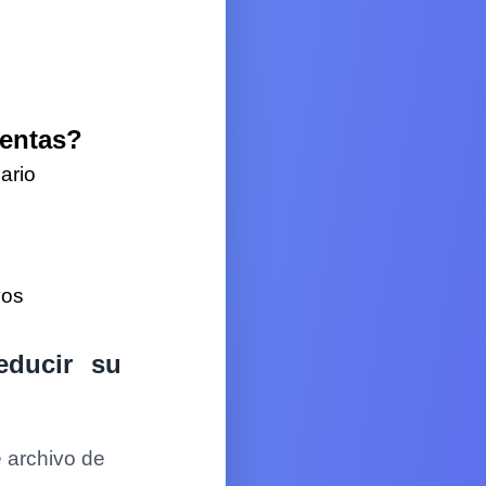
ientas?
ario
vos
educir su
e archivo de