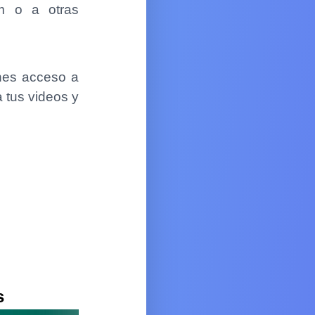
am o a otras
enes acceso a
 tus videos y
s
s